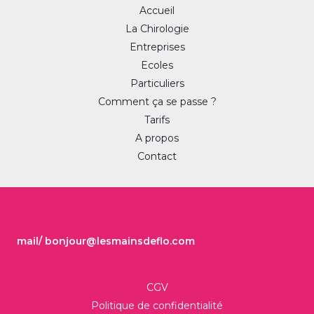
Accueil
r
La Chirologie
Entreprises
Ecoles
a
Particuliers
Comment ça se passe ?
Tarifs
A propos
m
Contact
mail/ bonjour@lesmainsdeflo.com
CGV
Politique de confidentialité