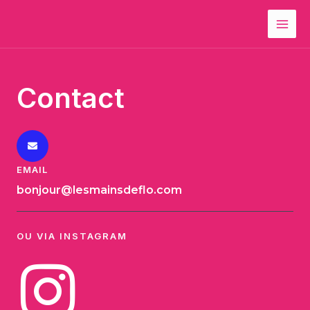
Aller
MAI
au
ME
contenu
Contact
EMAIL
bonjour@lesmainsdeflo.com
OU VIA INSTAGRAM
I